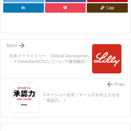
Copy
Next
日本イーライリリー Clinical Developmen
t Consultant(CDC）について徹底解説！
Prev
マネージャー必見！チーム力を向上させる
『承認力』！