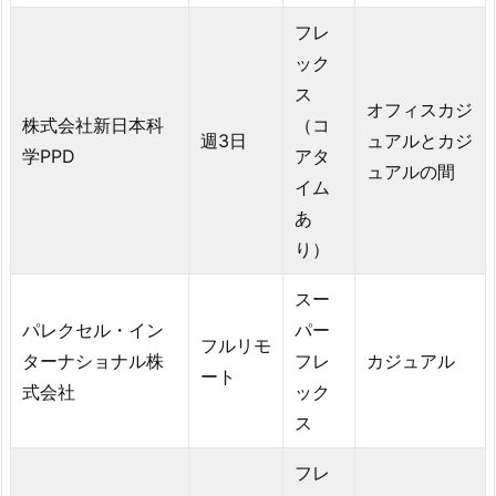
フレ
ック
ス
オフィスカジ
株式会社新日本科
（コ
週3日
ュアルとカジ
学PPD
アタ
ュアルの間
イム
あ
り）
スー
パレクセル・イン
パー
フルリモ
ターナショナル株
フレ
カジュアル
ート
式会社
ック
ス
フレ