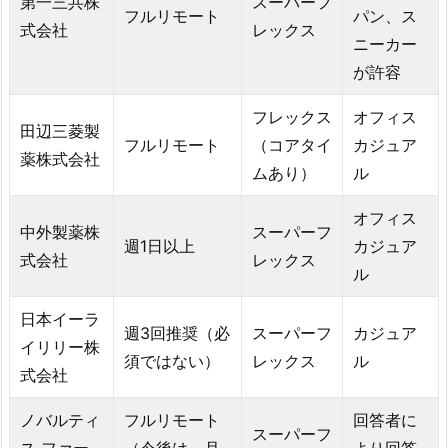
第一三共株
スーパーフ
フルリモート
パン、ス
式会社
レックス
ニーカー
が許容
フレックス
オフィス
田辺三菱製
フルリモート
（コアタイ
カジュア
薬株式会社
ムあり）
ル
オフィス
中外製薬株
スーパーフ
週1日以上
カジュア
式会社
レックス
ル
日本イーラ
週3回推奨（必
スーパーフ
カジュア
イリリー株
須ではない）
レックス
ル
式会社
ノバルティ
フルリモート
回答者に
スーパーフ
ス ファー
（今後は、月
より回答