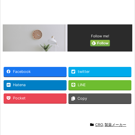
Follow me!
Facebook
twitter
Hatena
LINE
Pocket
Copy
CRO
,
製薬メーカー