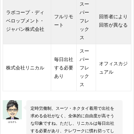
スー
ラボコープ・ディ
パー
フルリモ
回答者により
ベロップメント・
フレ
ート
回答が異なる
ジャパン株式会社
ック
ス
スー
毎日出社
パー
オフィスカジ
株式会社リニカル
する必要
フレ
ュアル
あり
ック
ス
定時労働制、スーツ・ネクタイ着用で出社を
求める会社がなく、全体的に自由度が高そう
はるきち
な印象ですね。ただし、リニカルは毎日出社
する必要があり、テレワークに慣れ切ってし