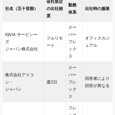
会社規定
勤務
社名（五十音順）
の出社頻
出社時の服装
体系
度
スー
IQVIA サービシー
パー
フルリモ
オフィスカジ
ズ
フレ
ート
ュアル
ジャパン株式会社
ック
ス
スー
株式会社アイコ
パー
回答者により
ン・
週2日
フレ
回答が異なる
ジャパン
ック
ス
フレ
ック