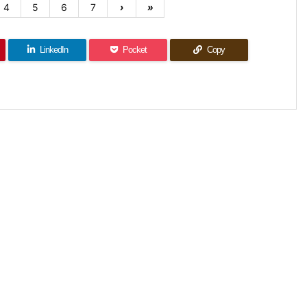
4
5
6
7
›
»
LinkedIn
Pocket
Copy