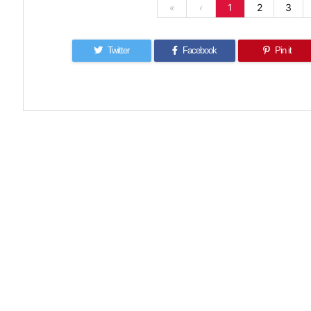
«
‹
1
2
3
Twitter
Facebook
Pin it