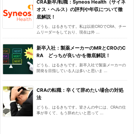
CRA新卒/転職：Syneos Health（サイネ
オス・ヘルス）の評判や年収について徹
底解説！
どうも、はるきちです。私は以前CROでCRA、チー
ムリーダーをしており、現在は外 ...
新卒入社：製薬メーカーのMRとCROのC
RA どっちが良いかを徹底解説！
どうも、はるきちです。新卒入社で製薬メーカーの
開発を目指している人は多いと思いま ...
CRAの転職：辛くて辞めたい場合の対処
法
どうも、はるきちです。皆さんの中には、CRAの仕
事が辛くて、もう辞めたいと思って ...