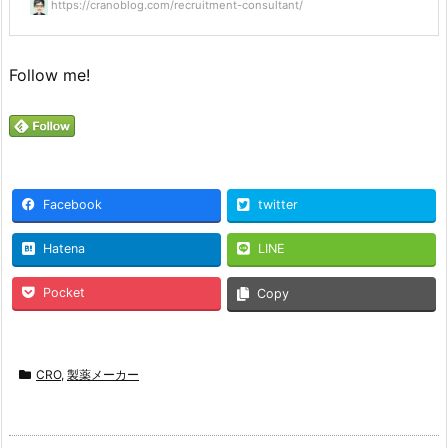
https://cranoblog.com/recruitment-consultant/
Follow me!
Facebook
twitter
Hatena
LINE
Pocket
Copy
CRO
,
製薬メーカー